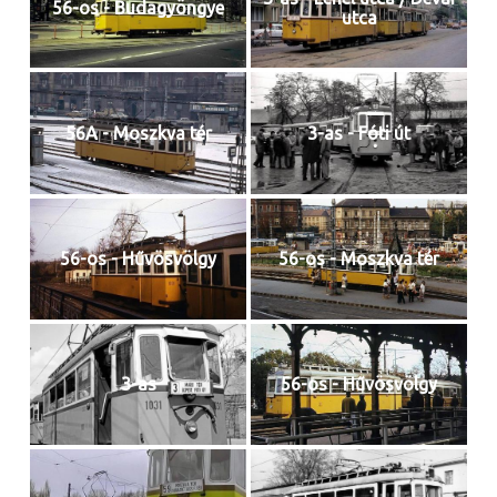
56-os - Budagyöngye
utca
56A - Moszkva tér
3-as - Fóti út
56-os - Hűvösvölgy
56-os - Moszkva tér
3-as
56-os - Hűvösvölgy