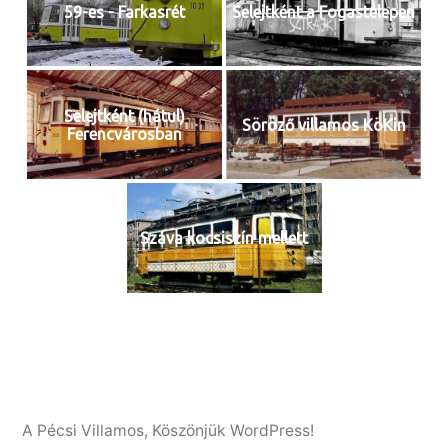
59-es - Farkasrét
Selejtként a Fogastelepen
Selejtként (hátul)
Söröző villamos KöKin
Ferencvárosban
Száva kocsiszín mellett
A Pécsi Villamos
,
Köszönjük WordPress!