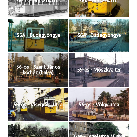
56-os - Moszkva tér
56A - Moszkva tér
56A - Budagyöngye
56A - Budagyöngye
56-os - Szent János
59-es - Moszkva tér
kórház (balra)
55-ös - Visegrádi utca
56-os - Völgy utca
3-as - Lehel utca / Dévai