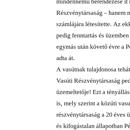
mindennemű berendezése it 
Részvénytársaság – hanem m
számlájára létesítette. Az ek
pedig fenntartás és üzemben 
egymás után követő évre a P
adta át.
A vasútnak tulajdonosa tehá
Vasúti Részvénytársaság ped
üzemeltetője! Ezt a tényállás
is, mely szerint a közúti vas
részvénytársaság a 20 éves 
és kifogástalan állapotban 