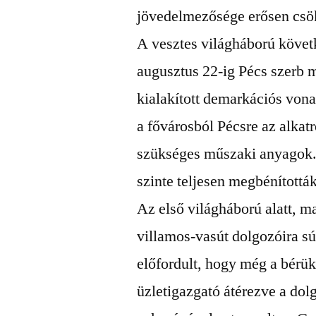
jövedelmezősége erősen csö
A vesztes világháború köve
augusztus 22-ig Pécs szerb m
kialakított demarkációs vona
a fővárosból Pécsre az alkat
szükséges műszaki anyagok. 
szinte teljesen megbénították
Az első világháború alatt, m
villamos-vasút dolgozóira s
előfordult, hogy még a bérü
üzletigazgató átérezve a do