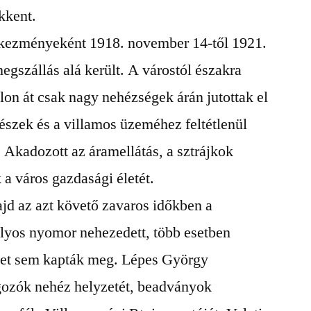
kkent.
tkezményeként 1918. november 14-től 1921.
egszállás alá került. A várostól északra
lon át csak nagy nehézségek árán jutottak el
részek és a villamos üzeméhez feltétlenül
Akadozott az áramellátás, a sztrájkok
 a város gazdasági életét.
ajd az azt követő zavaros időkben a
úlyos nyomor nehezedett, több esetben
ket sem kapták meg. Lépes György
lgozók nehéz helyzetét, beadványok