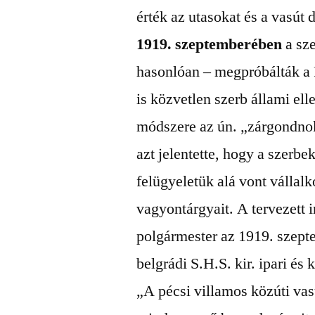
érték az utasokat és a vasút 
1919. szeptemberében
a sze
hasonlóan – megpróbálták a 
is közvetlen szerb állami el
módszere az ún. „zárgondnok
azt jelentette, hogy a szerbek
felügyeletük alá vont vállal
vagyontárgyait. A tervezett
polgármester az 1919. szep
belgrádi S.H.S. kir. ipari é
„A pécsi villamos közúti vas