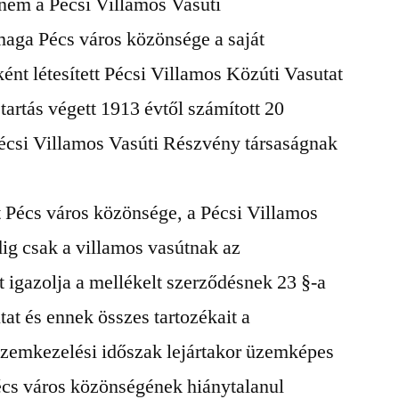
nem a Pécsi Villamos Vasúti
aga Pécs város közönsége a saját
ként létesített Pécsi Villamos Közúti Vasutat
tartás végett 1913 évtől számított 20
écsi Villamos Vasúti Részvény társaságnak
t Pécs város közönsége, a Pécsi Villamos
ig csak a villamos vasútnak az
t igazolja a mellékelt szerződésnek 23 §-a
utat és ennek összes tartozékait a
üzemkezelési időszak lejártakor üzemképes
Pécs város közönségének hiánytalanul