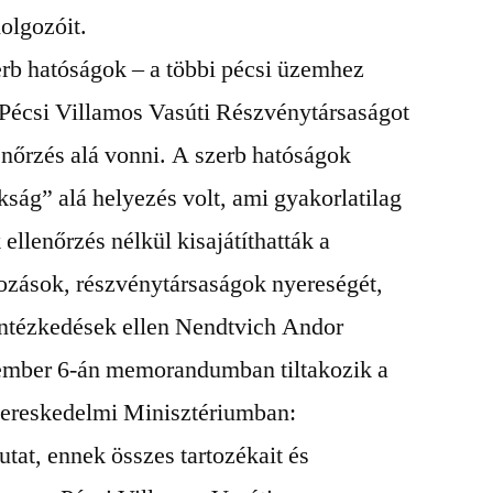
dolgozóit.
rb hatóságok – a többi pécsi üzemhez
Pécsi Villamos Vasúti Részvénytársaságot
lenőrzés alá vonni. A szerb hatóságok
ság” alá helyezés volt, ami gyakorlatilag
 ellenőrzés nélkül kisajátíthatták a
kozások, részvénytársaságok nyereségét,
 intézkedések ellen Nendtvich Andor
tember 6-án memorandumban tiltakozik a
s kereskedelmi Minisztériumban:
utat, ennek összes tartozékait és