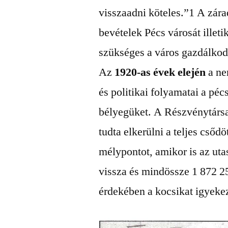
visszaadni köteles.”1 A zára
bevételek Pécs városát illeti
szükséges a város gazdálko
Az
1920-as évek elején
a ne
és politikai folyamatai a pé
bélyegüket. A Részvénytársas
tudta elkerülni a teljes csőd
mélypontot, amikor is az uta
vissza és mindössze 1 872 25
érdekében a kocsikat igyekez