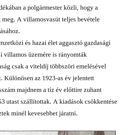
dékában a polgármester közli, hogy a
k meg. A villamosvasút teljes bevétele
dásához.
mzetközi és hazai élet aggasztó gazdasági
csi villamos üzemére is rányomták
ág csak a viteldíj többszöri emelésével
öt. Különösen az 1923-as év jelentett
sszám majdnem a tíz év előttire zuhant
3 utast szállítottak. A kiadások csökkentése
tek minél kevesebbet járatni.