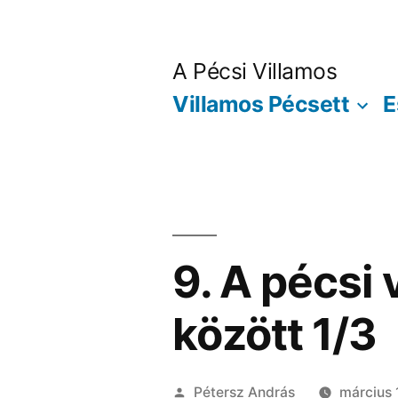
Tartalomhoz
A Pécsi Villamos
Villamos Pécsett
E
9. A pécsi
között 1/3
Szerző:
Pétersz András
március 