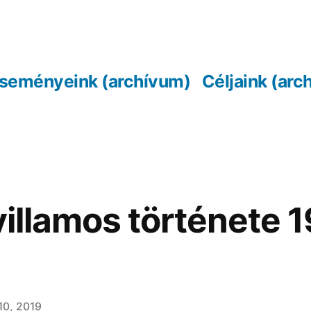
seményeink (archívum)
Céljaink (arc
 villamos története
10, 2019