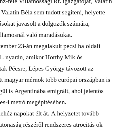
z-féle Villamossági Rt. igazgatóját, Valatin
Valatin Béla sem tudott segíteni, helyette
tásokat javasolt a dolgozók számára,
illamosnál való maradásukat.
ember 23-án megalakult pécsi baloldali
21. nyarán, amikor Horthy Miklós
ak Pécsre, Lépes György távozott az
tt magyar mérnök több európai országban is
gül is Argentínába emigrált, ahol jelentős
res-i metró megépítésében.
nehéz napokat élt át. A helyzetet tovább
atonaság részéről rendszeres atrocitás ok