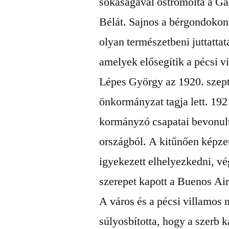
sokaságával ostromolta a Gan
Bélát. Sajnos a bérgondokon 
olyan természetbeni juttatta
amelyek elősegítik a pécsi v
Lépes György az 1920. szept
önkormányzat tagja lett. 19
kormányzó csapatai bevonult
országból. A kitűnően képze
igyekezett elhelyezkedni, vé
szerepet kapott a Buenos Ai
A város és a pécsi villamos 
súlyosbította, hogy a szerb k