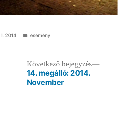
Kategória:
1, 2014
esemény
ző
Következő
Következő bejegyzés
egyzés:
bejegyzés:
14. megálló: 2014.
November