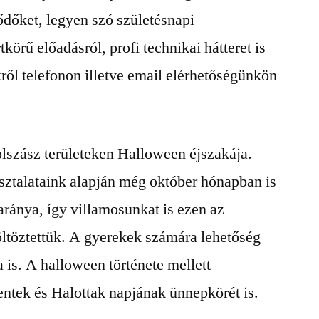
ődőket, legyen szó születésnapi
körű előadásról, profi technikai hátteret is
kről telefonon illetve email elérhetőségünkön
olszász területeken Halloween éjszakája.
sztalataink alapján még október hónapban is
 aránya, így villamosunkat is ezen az
öltöztettük. A gyerekek számára lehetőség
ra is. A halloween története mellett
tek és Halottak napjának ünnepkörét is.