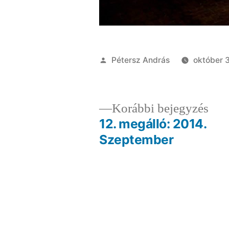
Szerző:
Pétersz András
október 3
Elő
Korábbi bejegyzés
bej
12. megálló: 2014.
Bejegyzés
Szeptember
navigáció