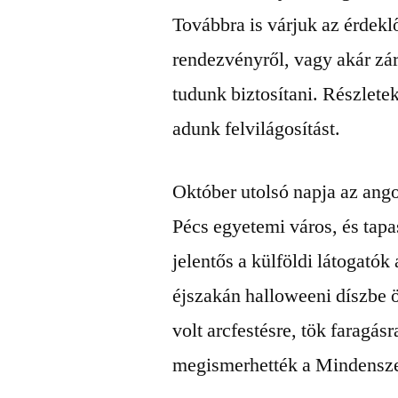
Továbbra is várjuk az érdekl
rendezvényről, vagy akár zárt
tudunk biztosítani. Részlete
adunk felvilágosítást.
Október utolsó napja az ang
Pécs egyetemi város, és tapa
jelentős a külföldi látogatók
éjszakán halloweeni díszbe 
volt arcfestésre, tök faragás
megismerhették a Mindenszen