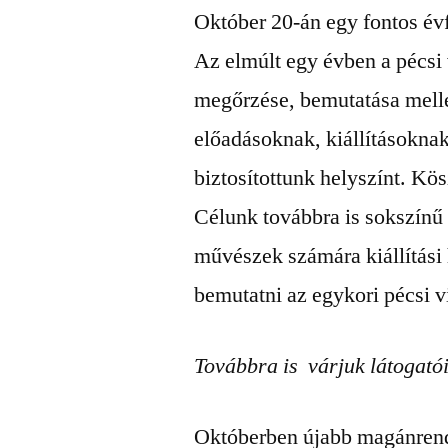
Október 20-án egy fontos év
Az elmúlt egy évben a pécs
megőrzése, bemutatása mell
előadásoknak, kiállításokna
biztosítottunk helyszínt. Kö
Célunk továbbra is sokszínű 
művészek számára kiállítási h
bemutatni az egykori pécsi 
Továbbra is várjuk látogató
Októberben újabb magánrend