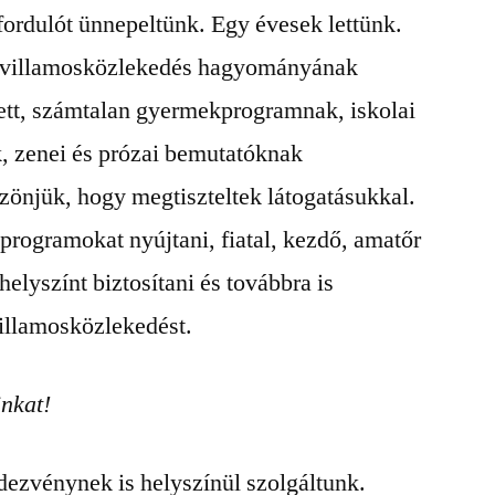
fordulót ünnepeltünk. Egy évesek lettünk.
i villamosközlekedés hagyományának
ett, számtalan gyermekprogramnak, iskolai
k, zenei és prózai bemutatóknak
szönjük, hogy megtiszteltek látogatásukkal.
programokat nyújtani, fiatal, kezdő, amatőr
elyszínt biztosítani és továbbra is
villamosközlekedést.
inkat!
ezvénynek is helyszínül szolgáltunk.