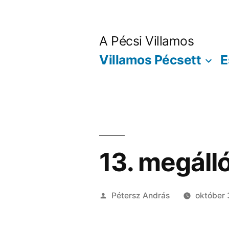
Tartalomhoz
A Pécsi Villamos
Villamos Pécsett
E
13. megáll
Szerző:
Pétersz András
október 